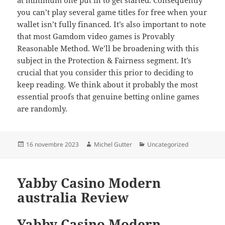
you can’t play several game titles for free when your
wallet isn’t fully financed. It’s also important to note
that most Gamdom video games is Provably
Reasonable Method. We’ll be broadening with this
subject in the Protection & Fairness segment. It’s
crucial that you consider this prior to deciding to
keep reading. We think about it probably the most
essential proofs that genuine betting online games
are randomly.
Publié
Auteur
Catégories
16 novembre 2023
Michel Gutter
Uncategorized
le
Yabby Casino Modern
australia Review
Yabby Casino Modern