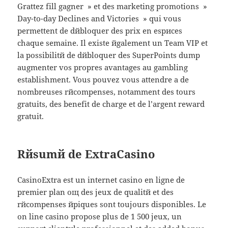
Grattez fill gagner » et des marketing promotions »
Day-to-day Declines and Victories » qui vous
permettent de dйbloquer des prix en espиces
chaque semaine. Il existe йgalement un Team VIP et
la possibilitй de dйbloquer des SuperPoints dump
augmenter vos propres avantages au gambling
establishment. Vous pouvez vous attendre а de
nombreuses rйcompenses, notamment des tours
gratuits, des benefit de charge et de l’argent reward
gratuit.
Rйsumй de ExtraCasino
CasinoExtra est un internet casino en ligne de
premier plan oщ des jeux de qualitй et des
rйcompenses йpiques sont toujours disponibles. Le
on line casino propose plus de 1 500 jeux, un