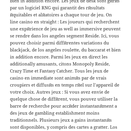
bien in addition encore. Les jeux de desk sont gйrйs
par un logiciel RNG qui garantit des rйsultats
йquitables et alйatoires а chaque tour de jeu. On
line casino en straight : Les joueurs qui recherchent
une expйrience de jeu as well as immersive peuvent
se rendre dans los angeles segment Reside. Ici, vous
pouvez choisir parmi diffйrentes variations du
blackjack, de los angeles roulette, du baccarat et bien
in addition encore. Parmi les jeux en direct les
additionally amusants, citons Monopoly Reside,
Crazy Time et Fantasy Catcher. Tous les jeux de
casino en immediate sont animйs par de vrais
croupiers et diffusйs en temps rйel sur l’appareil de
votre choix. Autres jeux : Si vous avez envie de
quelque chose de diffйrent, vous pouvez utiliser la
barre de recherche pour accйder instantanйment а
des jeux de gambling establishment moins
traditionnels. Plusieurs jeux а gains instantanйs
sont disponibles, y compris des cartes а gratter. Los