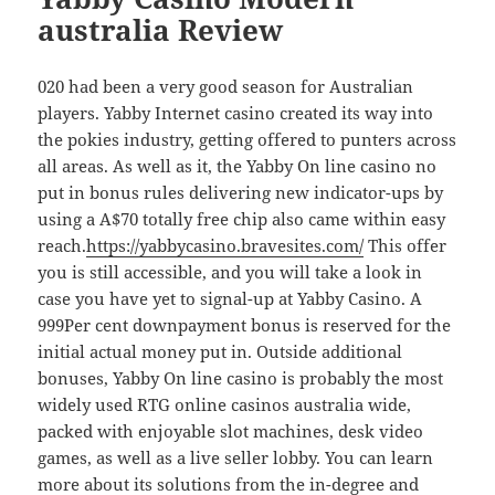
australia Review
020 had been a very good season for Australian
players. Yabby Internet casino created its way into
the pokies industry, getting offered to punters across
all areas. As well as it, the Yabby On line casino no
put in bonus rules delivering new indicator-ups by
using a A$70 totally free chip also came within easy
reach.
https://yabbycasino.bravesites.com/
This offer
you is still accessible, and you will take a look in
case you have yet to signal-up at Yabby Casino. A
999Per cent downpayment bonus is reserved for the
initial actual money put in. Outside additional
bonuses, Yabby On line casino is probably the most
widely used RTG online casinos australia wide,
packed with enjoyable slot machines, desk video
games, as well as a live seller lobby. You can learn
more about its solutions from the in-degree and