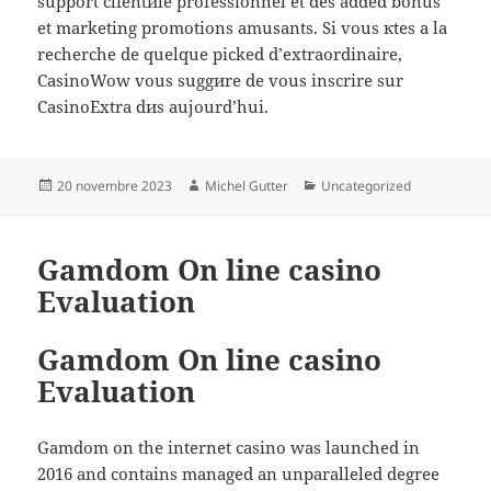
support clientиle professionnel et des added bonus
et marketing promotions amusants. Si vous кtes а la
recherche de quelque picked d’extraordinaire,
CasinoWow vous suggиre de vous inscrire sur
CasinoExtra dиs aujourd’hui.
Publié
Auteur
Catégories
20 novembre 2023
Michel Gutter
Uncategorized
le
Gamdom On line casino
Evaluation
Gamdom On line casino
Evaluation
Gamdom on the internet casino was launched in
2016 and contains managed an unparalleled degree