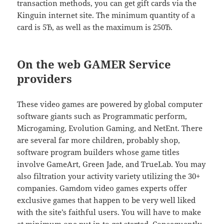
transaction methods, you can get gift cards via the
Kinguin internet site. The minimum quantity of a
card is 5Ђ, as well as the maximum is 250Ђ.
On the web GAMER Service
providers
These video games are powered by global computer
software giants such as Programmatic perform,
Microgaming, Evolution Gaming, and NetEnt. There
are several far more children, probably shop,
software program builders whose game titles
involve GameArt, Green Jade, and TrueLab. You may
also filtration your activity variety utilizing the 30+
companies. Gamdom video games experts offer
exclusive games that happen to be very well liked
with the site’s faithful users. You will have to make
at minimum one put in to get started. Consequently