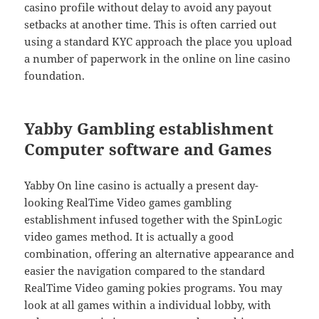
casino profile without delay to avoid any payout
setbacks at another time. This is often carried out
using a standard KYC approach the place you upload
a number of paperwork in the online on line casino
foundation.
Yabby Gambling establishment
Computer software and Games
Yabby On line casino is actually a present day-
looking RealTime Video games gambling
establishment infused together with the SpinLogic
video games method. It is actually a good
combination, offering an alternative appearance and
easier the navigation compared to the standard
RealTime Video gaming pokies programs. You may
look at all games within a individual lobby, with