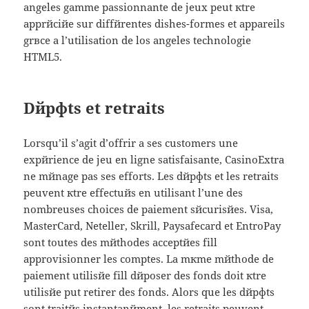
angeles gamme passionnante de jeux peut кtre
apprйciйe sur diffйrentes dishes-formes et appareils
grвce а l’utilisation de los angeles technologie
HTML5.
Dйpфts et retraits
Lorsqu’il s’agit d’offrir а ses customers une
expйrience de jeu en ligne satisfaisante, CasinoExtra
ne mйnage pas ses efforts. Les dйpфts et les retraits
peuvent кtre effectuйs en utilisant l’une des
nombreuses choices de paiement sйcurisйes. Visa,
MasterCard, Neteller, Skrill, Paysafecard et EntroPay
sont toutes des mйthodes acceptйes fill
approvisionner les comptes. La mкme mйthode de
paiement utilisйe fill dйposer des fonds doit кtre
utilisйe put retirer des fonds. Alors que les dйpфts
sont traitйs instantanйment, les retraits peuvent