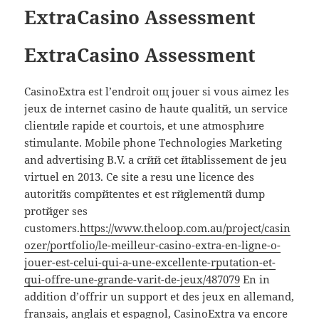
ExtraCasino Assessment
ExtraCasino Assessment
CasinoExtra est l’endroit oщ jouer si vous aimez les
jeux de internet casino de haute qualitй, un service
clientиle rapide et courtois, et une atmosphиre
stimulante. Mobile phone Technologies Marketing
and advertising B.V. a crйй cet йtablissement de jeu
virtuel en 2013. Ce site a reзu une licence des
autoritйs compйtentes et est rйglementй dump
protйger ses
customers.
https://www.theloop.com.au/project/casin
ozer/portfolio/le-meilleur-casino-extra-en-ligne-o-
jouer-est-celui-qui-a-une-excellente-rputation-et-
qui-offre-une-grande-varit-de-jeux/487079
En in
addition d’offrir un support et des jeux en allemand,
franзais, anglais et espagnol, CasinoExtra va encore