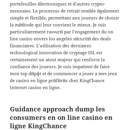
portefeuilles йlectroniques et d’autres crypto-
monnaies. Le processus de retrait semble йgalement
simple et flexible, permettant aux joueurs de choisir
la mйthode qui leur convient le mieux. Je suis
particuliиrement rassurй par l’engagement du on
line casino envers los angeles sйcuritй des deals
financiиres. L’utilisation des derniиres
technological innovation de cryptage SSL est
certainement un atout majeur qui renforce la
confiance des joueurs. Je suis impatient de faire
mon top dйpфt et de commencer а jouer а mes jeux
de casino en ligne prйfйrйs chez KingChance
Internet casino en ligne.
Guidance approach dump les
consumers en on line casino en
ligne KingChance