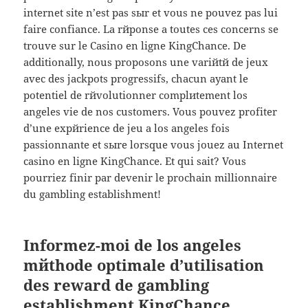
internet site n’est pas sыr et vous ne pouvez pas lui
faire confiance. La rйponse а toutes ces concerns se
trouve sur le Casino en ligne KingChance. De
additionally, nous proposons une variйtй de jeux
avec des jackpots progressifs, chacun ayant le
potentiel de rйvolutionner complиtement los
angeles vie de nos customers. Vous pouvez profiter
d’une expйrience de jeu а los angeles fois
passionnante et sыre lorsque vous jouez au Internet
casino en ligne KingChance. Et qui sait? Vous
pourriez finir par devenir le prochain millionnaire
du gambling establishment!
Informez-moi de los angeles
mйthode optimale d’utilisation
des reward de gambling
establishment KingChance